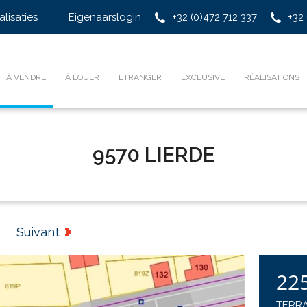
alisaties
Eigenaarslogin
+32 (0)472 712 337
+32 
À VENDRE
À LOUER
ETRANGER
EXCLUSIVE
RÉALISATIONS
9570 LIERDE
Suivant
22
TERRA