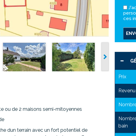
J'a
perso
ces i
ENV
G
Prix
Revenu 
Nombre
verte ou de 2 maisons semi-mitoyennes
Nombre 
de
bain
he dun terrain avec un fort potentiel de