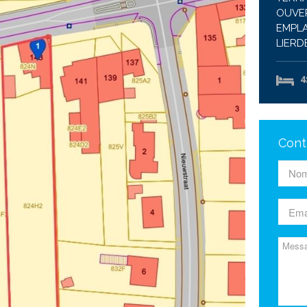
OUVER
EMPLA
LIERD
4
Cont