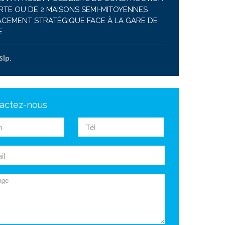
TE OU DE 2 MAISONS SEMI-MITOYENNES
CEMENT STRATÉGIQUE FACE À LA GARE DE
E
Slp.
actez-nous