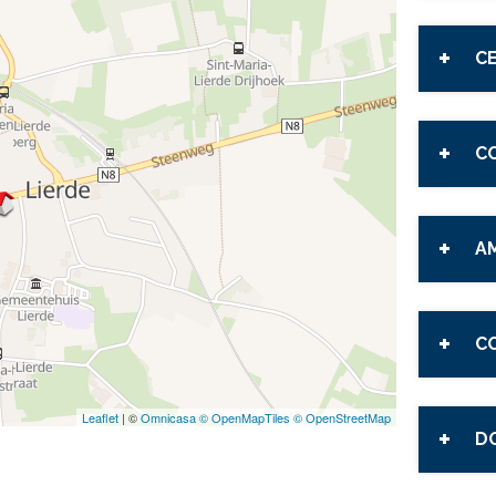
C
C
A
C
Leaflet
| ©
Omnicasa ©
OpenMapTiles ©
OpenStreetMap
D