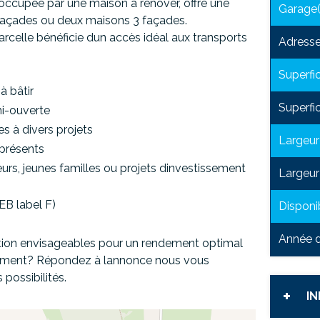
ccupée par une maison à rénover, offre une
Garage(
façades
ou
deux maisons 3 façades
.
parcelle bénéficie dun accès idéal aux transports
Adress
Superfic
 à bâtir
Superfic
i-ouverte
s à divers projets
Largeur
présents
rs, jeunes familles ou projets dinvestissement
Largeur 
PEB label F)
Disponib
Année d
tion envisageables pour un rendement optimal
ppement? Répondez à lannonce nous vous
possibilités.
I