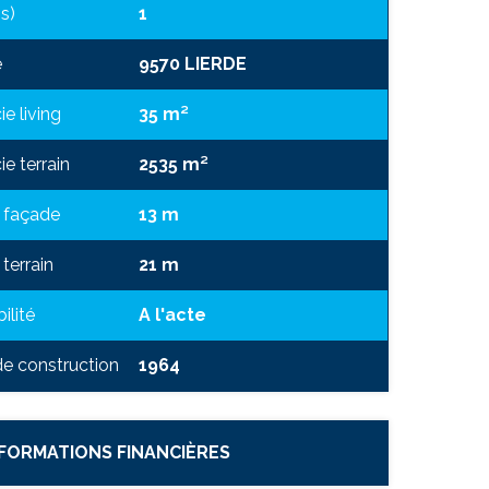
s)
1
e
9570 LIERDE
ie living
35 m²
ie terrain
2535 m²
 façade
13 m
terrain
21 m
ilité
A l'acte
e construction
1964
NFORMATIONS FINANCIÈRES