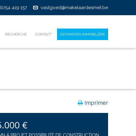
(0)54 419 157
vastgoed@makelaardesmet.be
RECHERCHE
CONTACT
ESTIMATION IMMOBILIÈRE
Imprimer
5.000 €
IN À PROJET POSSIBILITÉ DE CONSTRUCTION