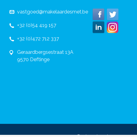
vastgoed@makelaardesmet.be
+32 (0)54 419 157
+32 (0)472 712 337
Geraardbergsestraat 13A
9570 Deftinge
Design et code source cop