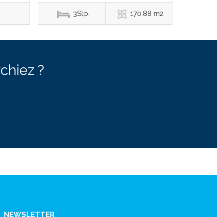
3Slp.
170.88 m2
chiez ?
NEWSLETTER