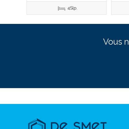
4Slp.
Vous n