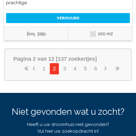
prachtige
VERHUURD
3slp.
100 m2
Pagina 2 van 12 [137 zoekertjes]
1
2
3
4
5
6
Niet gevonden wat u zocht?
Heeft u uw droomhuis niet gevonden?
Vul hier uw zoekopdracht in!