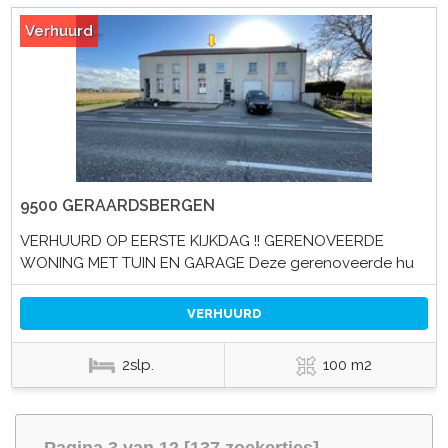
Verhuurd
9500 GERAARDSBERGEN
VERHUURD OP EERSTE KIJKDAG !! GERENOVEERDE
WONING MET TUIN EN GARAGE Deze gerenoveerde hu
VERHUURD
2slp.
100 m2
Pagina 3 van 12 [137 zoekertjes]