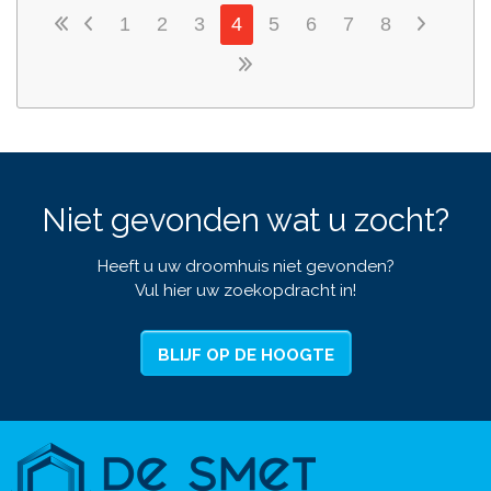
1
2
3
4
5
6
7
8
Niet gevonden wat u zocht?
Heeft u uw droomhuis niet gevonden?
Vul hier uw zoekopdracht in!
BLIJF OP DE HOOGTE