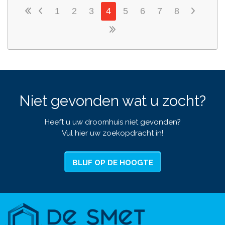
1
2
3
4
5
6
7
8
Niet gevonden wat u zocht?
Heeft u uw droomhuis niet gevonden?
Vul hier uw zoekopdracht in!
BLIJF OP DE HOOGTE