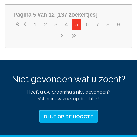
Pagina 5 van 12 [137 zoekertjes]
1
2
3
4
5
6
7
8
9
Niet gevonden wat u zocht?
Heeft u uw droomhuis niet gevonden?
Vul hier uw zoekopdracht in!
BLIJF OP DE HOOGTE