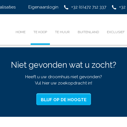
alisaties
Eigenaarslogin
+32 (0)472 712 337
+32 
HOME
TE KOOP
TE HUUR
BUITENLAND
EXCLUSIEF
Niet gevonden wat u zocht?
Heeft u uw droomhuis niet gevonden?
Vul hier uw zoekopdracht in!
BLIJF OP DE HOOGTE