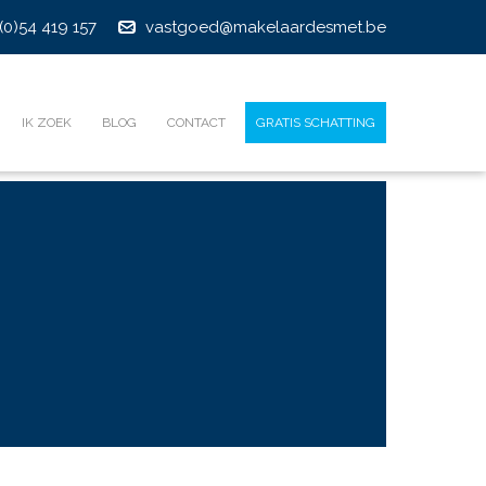
(0)54 419 157
vastgoed@makelaardesmet.be
IK ZOEK
BLOG
CONTACT
GRATIS SCHATTING