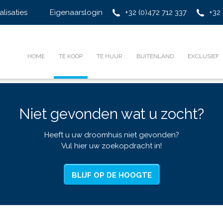
alisaties
Eigenaarslogin
+32 (0)472 712 337
+32 
HOME
TE KOOP
TE HUUR
BUITENLAND
EXCLUSIEF
Niet gevonden wat u zocht?
Heeft u uw droomhuis niet gevonden?
Vul hier uw zoekopdracht in!
BLIJF OP DE HOOGTE