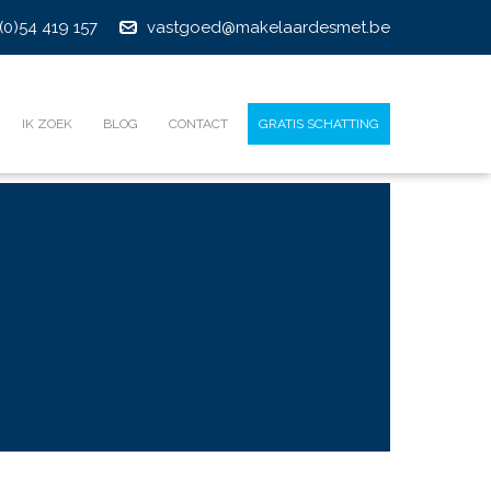
(0)54 419 157
vastgoed@makelaardesmet.be
IK ZOEK
BLOG
CONTACT
GRATIS SCHATTING