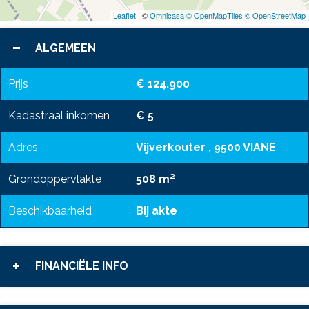
Leaflet
| ©
Omnicasa ©
OpenMapTiles ©
OpenStreetMap
ALGEMEEN
Prijs
€ 124.900
Kadastraal inkomen
€ 5
Adres
Vijverkouter , 9500 VIANE
Grondoppervlakte
508 m²
Beschikbaarheid
Bij akte
FINANCIËLE INFO