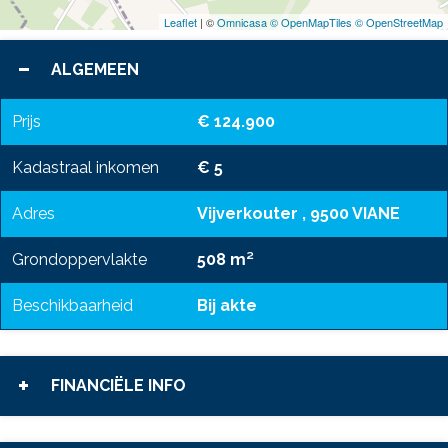
Leaflet
| ©
Omnicasa ©
OpenMapTiles ©
OpenStreetMap
ALGEMEEN
Prijs
€ 124.900
Kadastraal inkomen
€ 5
Adres
Vijverkouter , 9500 VIANE
Grondoppervlakte
508 m²
Beschikbaarheid
Bij akte
FINANCIËLE INFO