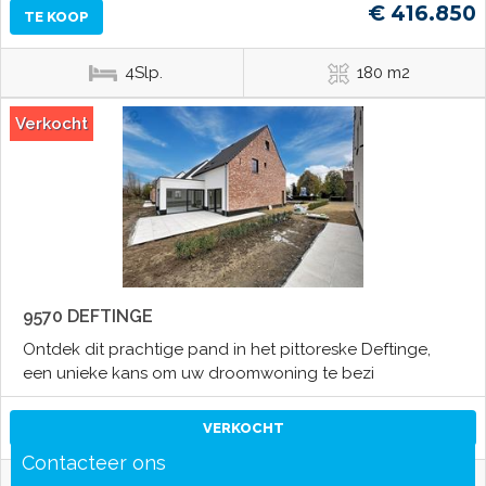
€ 416.850
TE KOOP
4Slp.
180 m2
Verkocht
9570 DEFTINGE
Ontdek dit prachtige pand in het pittoreske Deftinge,
een unieke kans om uw droomwoning te bezi
VERKOCHT
Contacteer ons
3Slp.
260.12 m2