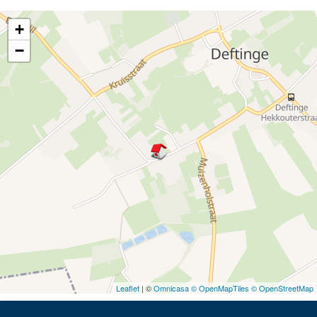
+
−
Leaflet
| ©
Omnicasa ©
OpenMapTiles ©
OpenStreetMap