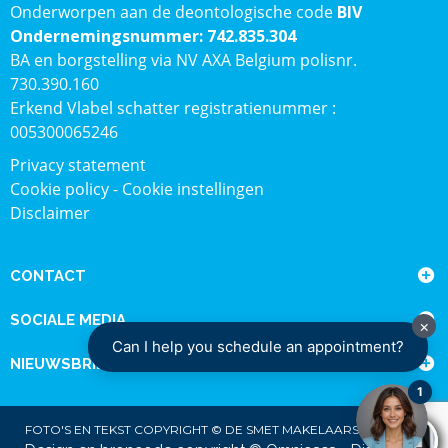
Onderworpen aan de deontologische code
BIV
Ondernemingsnummer: 742.835.304
BA en borgstelling via NV AXA Belgium polisnr.
730.390.160
Erkend Vlabel schatter registratienummer :
005300065246
Privacy statement
Cookie policy
-
Cookie instellingen
Disclaimer
CONTACT
SOCIALE MEDIA
NIEUWSBRIEF
FOTO'S EN TEKST COPYRIGHT © DE SMET MAKELAARSKANTOOR