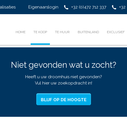
alisaties
Eigenaarslogin
+32 (0)472 712 337
+32 
HOME
TE KOOP
TE HUUR
BUITENLAND
EXCLUSIEF
Niet gevonden wat u zocht?
Heeft u uw droomhuis niet gevonden?
Vul hier uw zoekopdracht in!
BLIJF OP DE HOOGTE