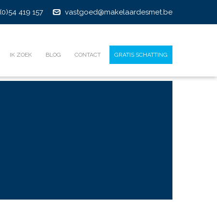
(0)54 419 157
vastgoed@makelaardesmet.be
IK ZOEK
BLOG
CONTACT
GRATIS SCHATTING