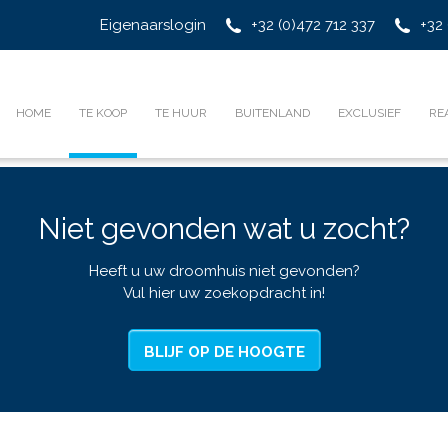
Eigenaarslogin
+32 (0)472 712 337
+32 
HOME
TE KOOP
TE HUUR
BUITENLAND
EXCLUSIEF
RE
Niet gevonden wat u zocht?
Heeft u uw droomhuis niet gevonden?
Vul hier uw zoekopdracht in!
BLIJF OP DE HOOGTE