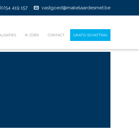
(0)54 419 157
vastgoed@makelaardesmet.be
ALISATIES
IK ZOEK
CONTACT
GRATIS SCHATTING