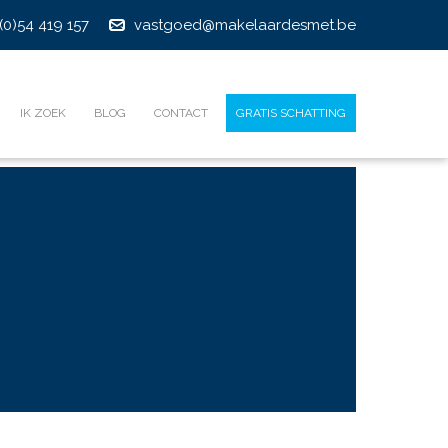
(0)54 419 157
vastgoed@makelaardesmet.be
IK ZOEK
BLOG
CONTACT
GRATIS SCHATTING