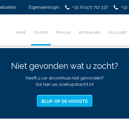
alisaties
Eigenaarslogin
+32 (0)472 712 337
+32 
HOME
TE KOOP
TE HUUR
BUITENLAND
EXCLUSIEF
Niet gevonden wat u zocht?
Heeft u uw droomhuis niet gevonden?
Vul hier uw zoekopdracht in!
BLIJF OP DE HOOGTE