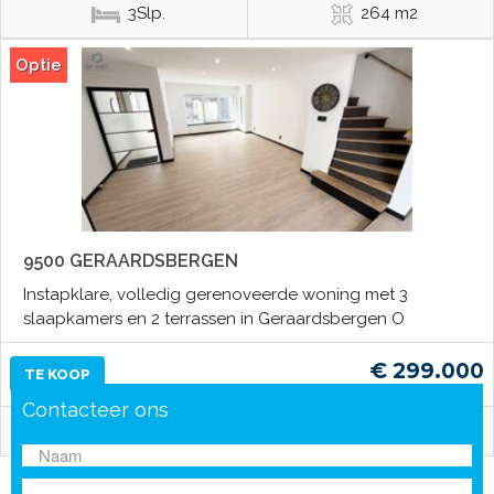
3Slp.
264 m2
Optie
9500 GERAARDSBERGEN
Instapklare, volledig gerenoveerde woning met 3
slaapkamers en 2 terrassen in Geraardsbergen O
€ 299.000
TE KOOP
Contacteer ons
3Slp.
154 m2