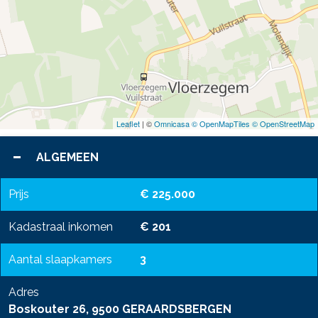
Leaflet
| ©
Omnicasa ©
OpenMapTiles ©
OpenStreetMap
ALGEMEEN
Prijs
€ 225.000
Kadastraal inkomen
€ 201
Aantal slaapkamers
3
Adres
Boskouter 26, 9500 GERAARDSBERGEN