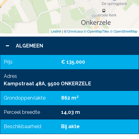
Leaflet
| ©
Omnicasa ©
OpenMapTiles ©
OpenStreetMap
ALGEMEEN
Prijs
€ 135.000
Adres
Kampstraat 48A, 9500 ONKERZELE
Grondoppervlakte
862 m²
Perceel breedte
14,03 m
Beschikbaarheid
Bij akte