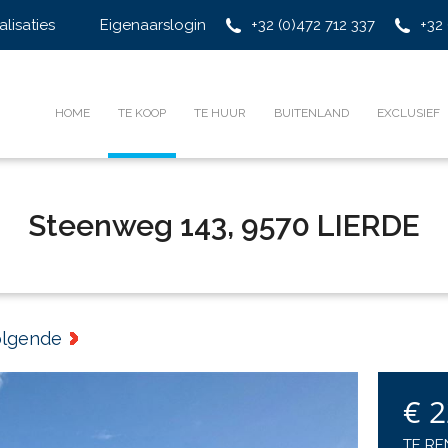
alisaties
Eigenaarslogin
+32 (0)472 712 337
+32 
HOME
TE KOOP
TE HUUR
BUITENLAND
EXCLUSIEF
Steenweg 143, 9570 LIERDE
olgende
€ 
TE RE