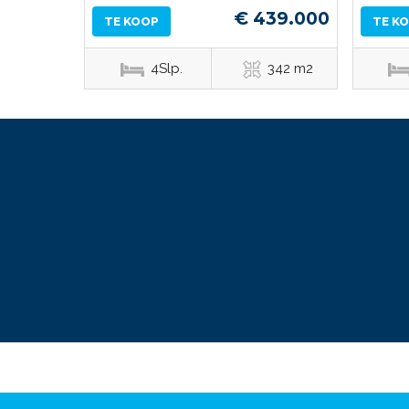
€ 439.000
TE KOOP
TE K
4Slp.
342 m2