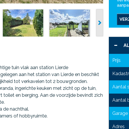
verwe
aanpa
VER
A
Prijs
ige tuin vlak aan station Lierde
Kadastr
 gelegen aan het station van Lierde en beschikt
ijkheid tot verkavelen tot 2 bouwgronden.
Aantal 
veranda, ingerichte keuken met zicht op de tuin,
 toilet en berging. Aan de voorzijde bevindt zich
Aantal
te.
a de nachthal.
Garage
 kamers of hobbyruimte.
Adres