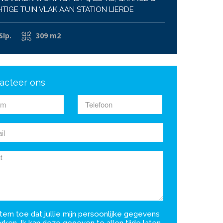
TIGE TUIN VLAK AAN STATION LIERDE
Slp.
309 m2
acteer ons
tem toe dat jullie mijn persoonlijke gegevens