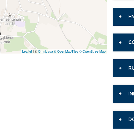
EN
C
Leaflet
| ©
Omnicasa ©
OpenMapTiles ©
OpenStreetMap
R
IN
D