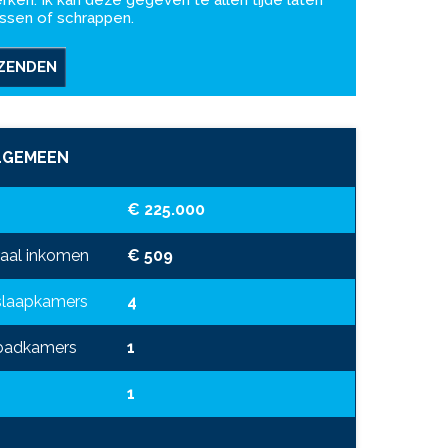
rken. Ik kan deze gegeven te allen tijde laten
ssen of schrappen.
ZENDEN
LGEMEEN
€ 225.000
aal inkomen
€ 509
slaapkamers
4
 badkamers
1
1