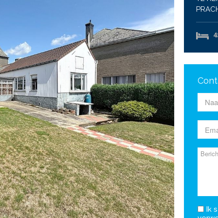
PRACH
4
Cont
Ik s