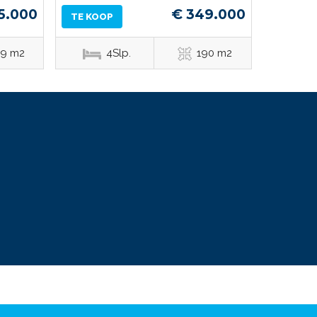
5.000
€ 349.000
TE KOOP
09 m2
4Slp.
190 m2