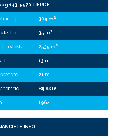
eg 143, 9570 LIERDE
bare opp.
309 m²
deelte
35 m²
ppervlakte
2535 m²
vel
13 m
 breedte
21 m
baarheid
Bij akte
ar
1964
NANCIËLE INFO