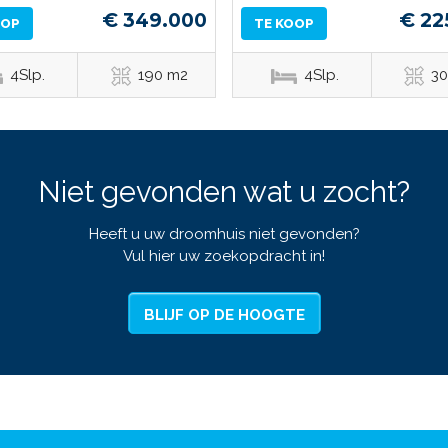
€ 349.000
€ 22
OOP
TE KOOP
4Slp.
190 m2
4Slp.
3
Niet gevonden wat u zocht?
Heeft u uw droomhuis niet gevonden?
Vul hier uw zoekopdracht in!
BLIJF OP DE HOOGTE