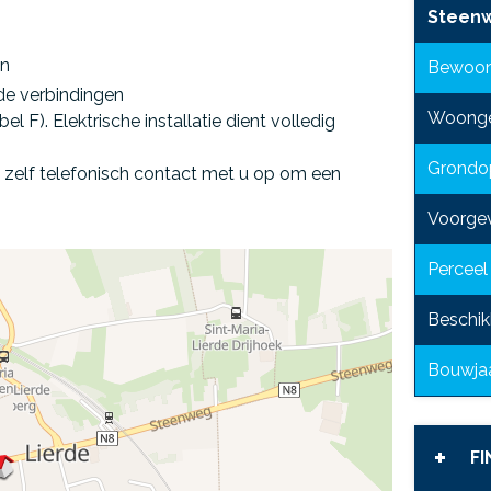
Steenw
en
Bewoon
de verbindingen
Woonge
l F). Elektrische installatie dient volledig
Grondo
n zelf telefonisch contact met u op om een
Voorge
Perceel
Beschik
Bouwja
FI