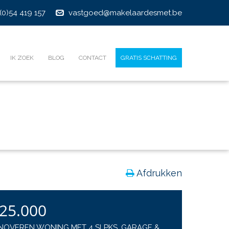
(0)54 419 157
vastgoed@makelaardesmet.be
IK ZOEK
BLOG
CONTACT
GRATIS SCHATTING
Afdrukken
225.000
NOVEREN WONING MET 4 SLPKS, GARAGE &