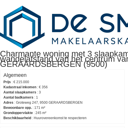
Charmante woning met 3 slaapkame
wandelafstand van het centrum va
GERAARDSBERGEN (9500)
Algemeen
Prijs
:
€ 215.000
Kadastraal inkomen
:
€ 356
Aantal slaapkamers
:
3
Aantal badkamers
:
1
Adres
:
Groteweg 247, 9500 GERAARDSBERGEN
Bewoonbare opp.
:
171 m²
Grondoppervlakte
:
245 m²
Beschikbaarheid
:
Huurovereenkomst te respecteren