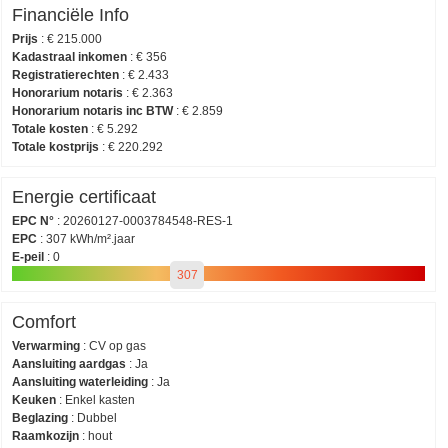
Financiële Info
Prijs
:
€ 215.000
Kadastraal inkomen
:
€ 356
Registratierechten
:
€ 2.433
Honorarium notaris
:
€ 2.363
Honorarium notaris inc BTW
:
€ 2.859
Totale kosten
:
€ 5.292
Totale kostprijs
:
€ 220.292
Energie certificaat
EPC N°
:
20260127-0003784548-RES-1
EPC
:
307 kWh/m².jaar
E-peil
:
0
307
Comfort
Verwarming
:
CV op gas
Aansluiting aardgas
:
Ja
Aansluiting waterleiding
:
Ja
Keuken
:
Enkel kasten
Beglazing
:
Dubbel
Raamkozijn
:
hout