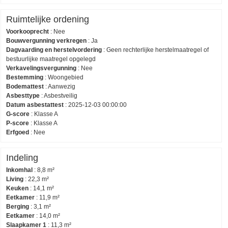
Ruimtelijke ordening
Voorkooprecht
:
Nee
Bouwvergunning verkregen
:
Ja
Dagvaarding en herstelvordering
:
Geen rechterlijke herstelmaatregel of
bestuurlijke maatregel opgelegd
Verkavelingsvergunning
:
Nee
Bestemming
:
Woongebied
Bodemattest
:
Aanwezig
Asbesttype
:
Asbestveilig
Datum asbestattest
:
2025-12-03 00:00:00
G-score
:
Klasse A
P-score
:
Klasse A
Erfgoed
:
Nee
Indeling
Inkomhal
:
8,8 m²
Living
:
22,3 m²
Keuken
:
14,1 m²
Eetkamer
:
11,9 m²
Berging
:
3,1 m²
Eetkamer
:
14,0 m²
Slaapkamer 1
:
11,3 m²