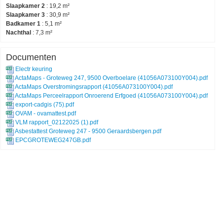
Slaapkamer 2
:
19,2 m²
Slaapkamer 3
:
30,9 m²
Badkamer 1
:
5,1 m²
Nachthal
:
7,3 m²
Documenten
Electr keuring
ActaMaps - Groteweg 247, 9500 Overboelare (41056A073100Y004).pdf
ActaMaps Overstromingsrapport (41056A073100Y004).pdf
ActaMaps Perceelrapport Onroerend Erfgoed (41056A073100Y004).pdf
export-cadgis (75).pdf
OVAM - ovamattest.pdf
VLM rapport_02122025 (1).pdf
Asbestattest Groteweg 247 - 9500 Geraardsbergen.pdf
EPCGROTEWEG247GB.pdf