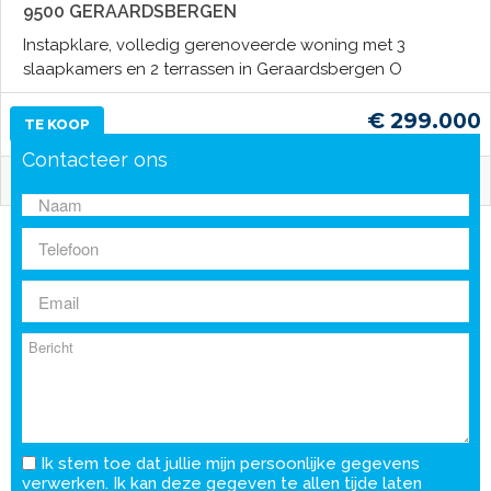
9500 GERAARDSBERGEN
Instapklare, volledig gerenoveerde woning met 3
slaapkamers en 2 terrassen in Geraardsbergen O
€ 299.000
TE KOOP
Contacteer ons
3Slp.
154 m2
Ik stem toe dat jullie mijn persoonlijke gegevens
verwerken. Ik kan deze gegeven te allen tijde laten