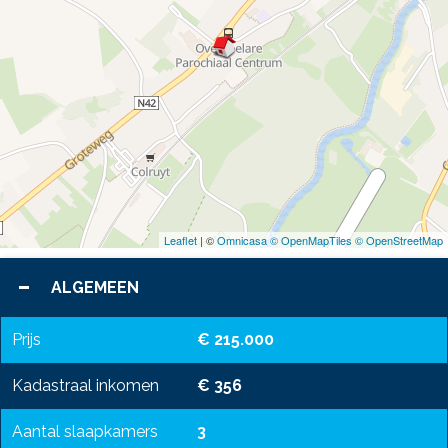
Leaflet
| ©
Omnicasa ©
OpenMapTiles ©
OpenStreetMap
ALGEMEEN
Prijs
€ 215.000
Kadastraal inkomen
€ 356
Aantal slaapkamers
3