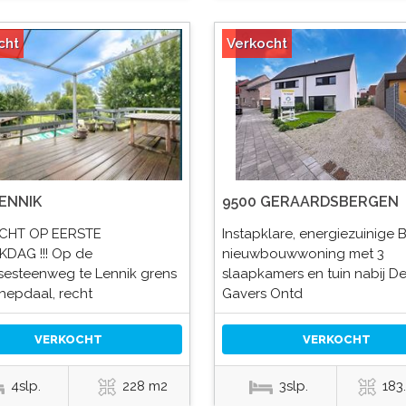
cht
Verkocht
LENNIK
9500 GERAARDSBERGEN
CHT OP EERSTE
Instapklare, energiezuinige 
DAG !!! Op de
nieuwbouwwoning met 3
sesteenweg te Lennik grens
slaapkamers en tuin nabij D
hepdaal, recht
Gavers Ontd
VERKOCHT
VERKOCHT
4slp.
228 m2
3slp.
183