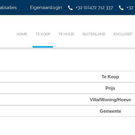
alisaties
Eigenaarslogin
+32 (0)472 712 337
+32 
HOME
TE KOOP
TE HUUR
BUITENLAND
EXCLUSIEF