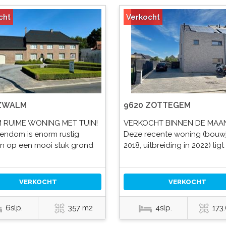
cht
Verkocht
 ZWALM
9620 ZOTTEGEM
 RUIME WONING MET TUIN!
VERKOCHT BINNEN DE MAAN
gendom is enorm rustig
Deze recente woning (bouw
n op een mooi stuk grond
2018, uitbreiding in 2022) ligt 
VERKOCHT
VERKOCHT
6slp.
357 m2
4slp.
173