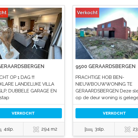
cht
Verkocht
 GERAARDSBERGEN
9500 GERAARDSBERGEN
HT OP 1 DAG !!!
PRACHTIGE HOB BEN-
KLARE LANDELIJKE VILLA
NIEUWBOUWWONING TE
SLP, DUBBELE GARAGE EN
GERAARDSBERGEN Deze sle
nstap
op de deur woning is geleg
VERKOCHT
VERKOCHT
4slp.
294 m2
3slp.
23