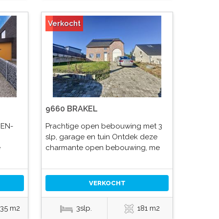
Verkocht
9660 BRAKEL
BEN-
Prachtige open bebouwing met 3
slp, garage en tuin Ontdek deze
e
charmante open bebouwing, me
VERKOCHT
.35 m2
3slp.
181 m2