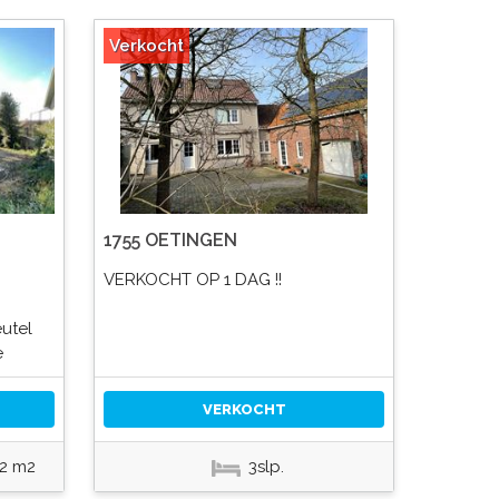
Verkocht
1755 OETINGEN
VERKOCHT OP 1 DAG !!
utel
e
VERKOCHT
2 m2
3slp.