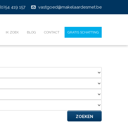
(0)54 419 157
vastgoed@makelaardesmet.be
IK ZOEK
BLOG
CONTACT
GRATIS SCHATTING