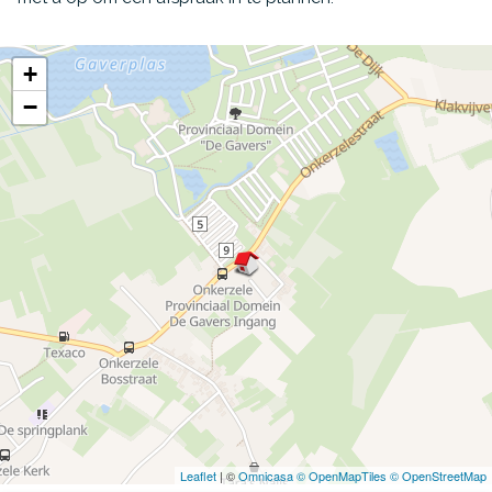
+
−
Leaflet
| ©
Omnicasa ©
OpenMapTiles ©
OpenStreetMap