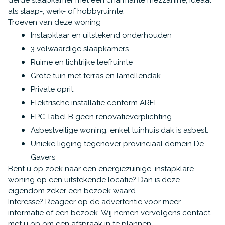
derde slaapkamer met een charmante mezzanine, ideaal
als slaap-, werk- of hobbyruimte.
Troeven van deze woning
Instapklaar en uitstekend onderhouden
3 volwaardige slaapkamers
Ruime en lichtrijke leefruimte
Grote tuin met terras en lamellendak
Private oprit
Elektrische installatie conform AREI
EPC-label B geen renovatieverplichting
Asbestveilige woning, enkel tuinhuis dak is asbest.
Unieke ligging tegenover provinciaal domein De
Gavers
Bent u op zoek naar een energiezuinige, instapklare
woning op een uitstekende locatie? Dan is deze
eigendom zeker een bezoek waard.
Interesse?
Reageer op de advertentie voor meer
informatie of een bezoek. Wij nemen vervolgens contact
met u op om een afspraak in te plannen.