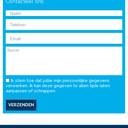
Contacteer ons
3Slp.
154 m2
Ik stem toe dat jullie mijn persoonlijke gegevens
verwerken. Ik kan deze gegeven te allen tijde laten
aanpassen of schrappen.
VERZENDEN