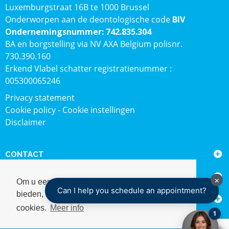
Luxemburgstraat 16B te 1000 Brussel
Onderworpen aan de deontologische code
BIV
Ondernemingsnummer: 742.835.304
BA en borgstelling via NV AXA Belgium polisnr.
730.390.160
Erkend Vlabel schatter registratienummer :
005300065246
Privacy statement
Cookie policy
-
Cookie instellingen
Disclaimer
CONTACT
SOCIALE MEDIA
Om u een optimale gebruikservaring te
bieden, maakt onze website gebruik van
NIEUWSBRIEF
cookies.
Meer info