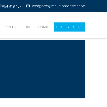
(0)54 419 157
vastgoed@makelaardesmet.be
IK ZOEK
BLOG
CONTACT
GRATIS SCHATTING