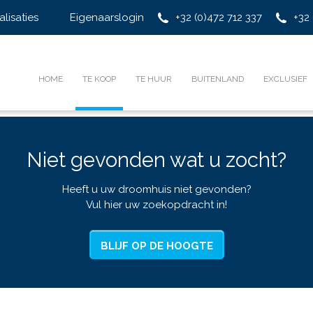
alisaties
Eigenaarslogin
+32 (0)472 712 337
+32 
HOME
TE KOOP
TE HUUR
BUITENLAND
EXCLUSIEF
Niet gevonden wat u zocht?
Heeft u uw droomhuis niet gevonden?
Vul hier uw zoekopdracht in!
BLIJF OP DE HOOGTE