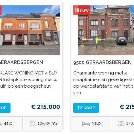
Nieuw
 GERAARDSBERGEN
9500 GERAARDSBERGEN
PKLARE WONING MET 4 SLP
Charmante woning met 3
N Instapklare woning met 4
slaapkamers en gezellige st
 tuin op een boogscheut
op wandelafstand van het 
van
€ 215.000
€ 21
OOP
TE KOOP
4slp.
105.35 m2
3slp.
170