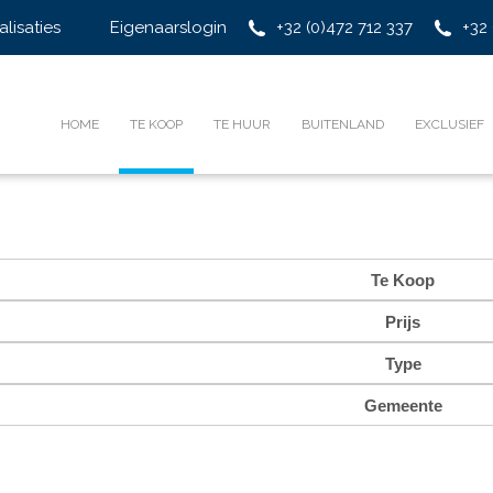
alisaties
Eigenaarslogin
+32 (0)472 712 337
+32 
HOME
TE KOOP
TE HUUR
BUITENLAND
EXCLUSIEF