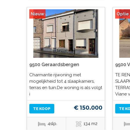
Nieuw
Optie
9500 Geraardsbergen
9500 
Charmante rijwoning met
TE RE
mogelijkheid tot 4 slaapkamers,
SLAAP
terras en tuin.De woning is als volgt
TERRAS
i
Viane v
€ 150.000
TE KOOP
TE K
4slp.
134 m2