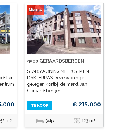
Nieuw
9500 GERAARDSBERGEN
STADSWONING MET 3 SLP EN
adstuin
DAKTERRAS Deze woning is
centrum
gelegen kortbij de markt van
Geraardsbergen
5.000
€ 215.000
TE KOOP
.52 m2
3slp.
123 m2