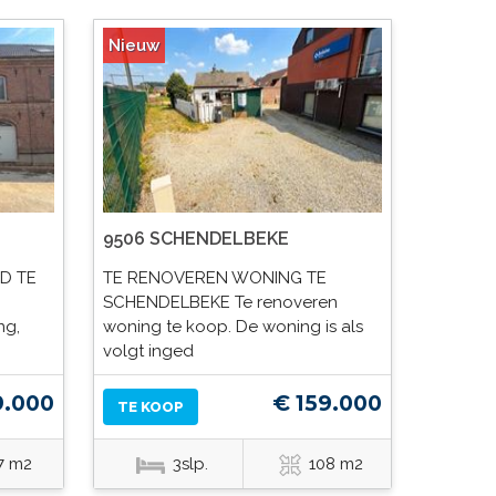
Nieuw
9506 SCHENDELBEKE
D TE
TE RENOVEREN WONING TE
SCHENDELBEKE Te renoveren
ng,
woning te koop. De woning is als
volgt inged
9.000
€ 159.000
TE KOOP
7 m2
3slp.
108 m2