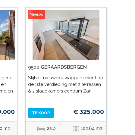
Nieuw
9500 GERAARDSBERGEN
ng met
Stijlvol nieuwbouwappartement op
 en
de 1ste verdieping met 2 terrassen
ime en
& 2 slaapkamers centrum Zan
9.000
€ 325.000
TE KOOP
0 m2
2slp.
102.64 m2