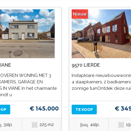
Nieuw
VIANE
9570 LIERDE
NOVEREN WONING MET 3
Instapklare nieuwbouwwoni
KAMERS, GARAGE EN
4 slaapkamers, 2 badkamers
 IN VIANE In het charmante
zonnige tuinOntdek deze ru
indt u
€ 145.000
€ 34
OOP
TE KOOP
3slp.
225 m2
4slp.
19