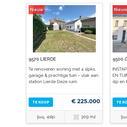
Nieuw
Nieuw
9570 LIERDE
9500
Te renoveren woning met 4 slpks,
INSTA
garage & prachtige tuin – vlak aan
EN TUI
station Lierde Deze ruim
slp en
€ 225.000
TE KOOP
TE K
4slp.
309 m2