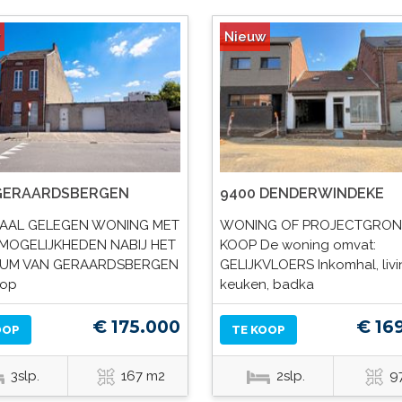
Nieuw
 GERAARDSBERGEN
9400 DENDERWINDEKE
AAL GELEGEN WONING MET
WONING OF PROJECTGRON
 MOGELIJKHEDEN NABIJ HET
KOOP De woning omvat:
UM VAN GERAARDSBERGEN
GELIJKVLOERS Inkomhal, livi
 op
keuken, badka
€ 175.000
€ 16
OOP
TE KOOP
3slp.
167 m2
2slp.
9