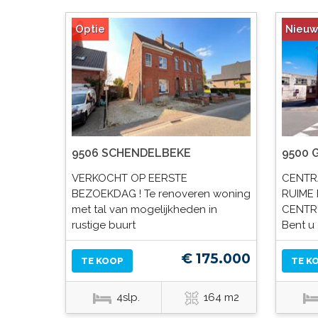
Optie
Nieuw
9506 SCHENDELBEKE
9500
VERKOCHT OP EERSTE
CENTR
BEZOEKDAG ! Te renoveren woning
RUIME
met tal van mogelijkheden in
CENTR
rustige buurt
Bent u
€ 175.000
TE KOOP
TE K
4slp.
164 m2