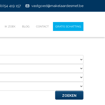
(0)54 419 157
vastgoed@makelaardesmet.be
IK ZOEK
BLOG
CONTACT
GRATIS SCHATTING